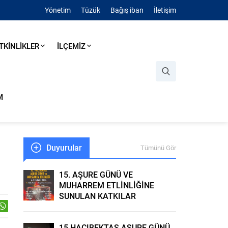
Yönetim
Tüzük
Bağış iban
İletişim
TKİNLİKLER
İLÇEMİZ
M
Duyurular
Tümünü Gör
15. AŞURE GÜNÜ VE
MUHARREM ETLİNLİĞİNE
SUNULAN KATKILAR
15.HACIBEKTAŞ AŞURE GÜNÜ