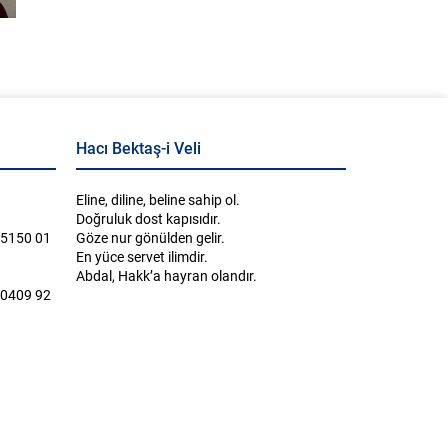
Hacı Bektaş-i Veli
Eline, diline, beline sahip ol.
Doğruluk dost kapısıdır.
 5150 01
Göze nur gönülden gelir.
En yüce servet ilimdir.
Abdal, Hakk’a hayran olandır.
 0409 92