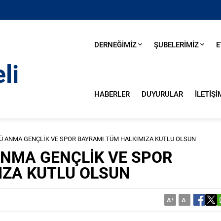
DERNEĞİMİZ
ŞUBELERİMİZ
E
HABERLER
DUYURULAR
İLETİŞİ
’Ü ANMA GENÇLİK VE SPOR BAYRAMI TÜM HALKIMIZA KUTLU OLSUN
ANMA GENÇLİK VE SPOR
IZA KUTLU OLSUN
A
+
A
-