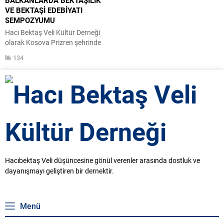
araştırmacılar bildirileri ile
15-16 Ekim 2015 tarihlerinde
VE BEKTAŞİ EDEBİYATI
katılımcıları aydınlatmışlardır
Prizren’de (Kosova) yapılacak
SEMPOZYUMU
Türkiye, Makedonya, Arnavutluk,
olan “Balkanlarda...
Hacı Bektaş Veli Kültür Derneği
Bulgaristan ve Kosova’dan 25
olarak Kosova Prizren şehrinde
akademisyen ve araştırmacının...
BAL-TAM ( Balkan Türkoloji
134
Araştırmaları Merkezi) kurumu ile
ortaklaşa BALKANLARDA
BEKTAŞİLİK VE BEKTAŞİ
EDEBİYATI konulu sempozyumu
düzenliyoruz. Hacı Bekaş Veli
Kültür Derneği olarak 12-19 Ekim
2015 tarihleri arasında dernek
temsilcileri ve bildiri sunacak
akademisyenlerle birlikte Kosova-
Prizren şehrinde altı günlük
Hacıbektaş Veli düşüncesine gönül verenler arasında dostluk ve
kültürel bir...
dayanışmayı geliştiren bir dernektir.
Menü