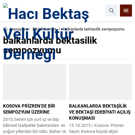
Anasayfa
Etkinliklerimiz
balkanlarda bektasilik sempozyumu
balkanlarda bektasilik
sempozyumu
KOSOVA PRİZREN’DE BİR
BALKANLARDA BEKTAŞİLİK
SEMPOZYUM ÜZERİNE
VE BEKTAŞİ EDEBİYATI AÇILIŞ
KONUŞMASI
2015, benim için yurt içi ve dışı
bilimsel faaliyetler bakımından en
15.10.2015 / Kosova- Prizren
yoğun yıllardan biri oldu. Bahar ve
Sayın; Kosova büyük elçisi