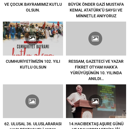
VE ÇOCUK BAYRAMIMIZ KUTLU
BÜYÜK ÖNDER GAZİ MUSTAFA
OLSUN.
KEMAL ATATÜRK’Ü SAYGI VE
MİNNETLE ANIYORUZ
CUMHURİYETİMİZİN 102. YILI
RESSAM, GAZETECİ VE YAZAR
KUTLU OLSUN
FİKRET OTYAM HAKK’A
YÜRÜYÜŞÜNÜN 10. YILINDA
ANILDI…
62. ULUSAL 36. ULUSLARARASI
14.HACIBEKTAŞ AŞURE GÜNÜ