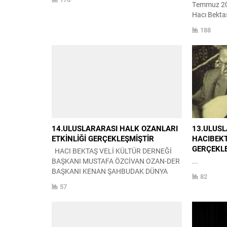
Temmuz 202
Hacı Bektaş
Muharrem E
188
Hacı Bekta
dağıtımı ger
Hacıbekta
Etkinliği P
Hacı Bektaş
Kurulu
14.ULUSLARARASI HALK OZANLARI
13.ULUSL
ETKİNLİĞİ GERÇEKLEŞMİŞTİR
HACIBEKT
GERÇEKLE
HACI BEKTAŞ VELİ KÜLTÜR DERNEĞİ
BAŞKANI MUSTAFA ÖZCİVAN OZAN-DER
...
BAŞKANI KENAN ŞAHBUDAK DÜNYA
82
SÖZ AKADEMİSİ BAŞKANI
57
PROF.DR.HAYRETTİN İVGİN
HACIBEKTAŞ BELEDİYE BAŞKANI ALİ
KAİM SEMPOZYUM 1.OTURUM
SEMPOZYUM 2.OTURUM OZAN-DER