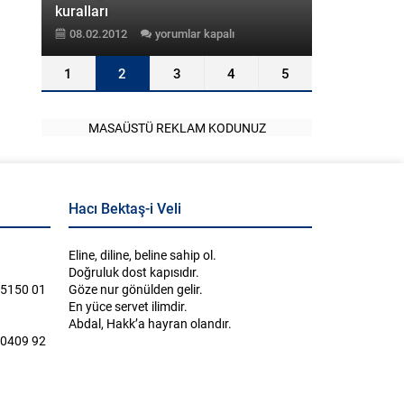
kuralları
Alevi-Bekta
08.02.2012
yorumlar kapalı
08.02.2012
da
ne
1
2
3
4
5
MASAÜSTÜ REKLAM KODUNUZ
Hacı Bektaş-i Veli
Eline, diline, beline sahip ol.
Doğruluk dost kapısıdır.
 5150 01
Göze nur gönülden gelir.
En yüce servet ilimdir.
Abdal, Hakk’a hayran olandır.
 0409 92