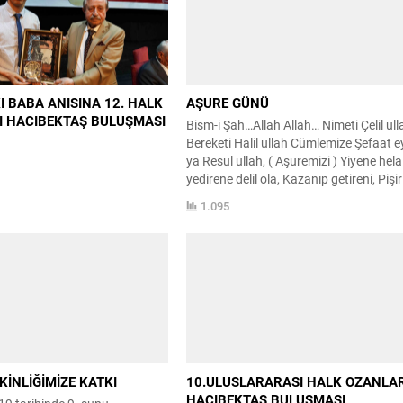
KI BABA ANISINA 12. HALK
AŞURE GÜNÜ
I HACIBEKTAŞ BULUŞMASI
Bism-i Şah…Allah Allah… Nimeti Çelil ull
Bereketi Halil ullah Cümlemize Şefaat e
ya Resul ullah, ( Aşuremizi ) Yiyene hela
yedirene delil ola, Kazanıp getireni, Pişir
yetireni, Hak saklaya, Hızır bekleye. Er
1.095
Hak Aşure lokmalarınızı kabul eyleye.
Şehitler Şahı İmam Hüseyin Efendimizi
ve Kerbela Şehitlerinin yüce ruhlarının 
olması için, Yurdumuzun, Ulusumuzun,
Cumhuriyetimizin esenlikte olması için,
Ahrete göçenlerimiz...
KİNLİĞİMİZE KATKI
10.ULUSLARARASI HALK OZANLAR
HACIBEKTAŞ BULUŞMASI