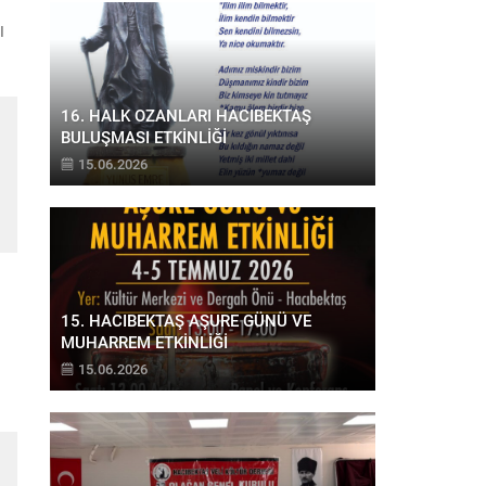
I
24
16. HALK OZANLARI HACIBEKTAŞ
aş
BULUŞMASI ETKİNLİĞİ
15.06.2026
k
um
15. HACIBEKTAŞ AŞURE GÜNÜ VE
MUHARREM ETKİNLİĞİ
15.06.2026