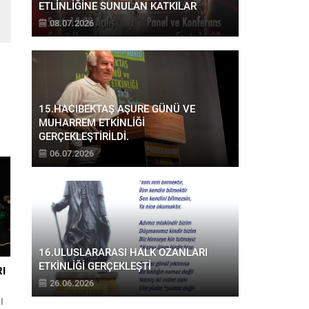
ETLİNLİĞİNE SUNULAN KATKILAR
08.07.2026
15.HACIBEKTAŞ AŞURE GÜNÜ VE
MUHARREM ETKİNLİĞİ
GERÇEKLEŞTİRİLDİ.
06.07.2026
16.ULUSLARARASI HALK OZANLARI
ETKİNLİĞİ GERÇEKLEŞTİ
I
26.06.2026
I