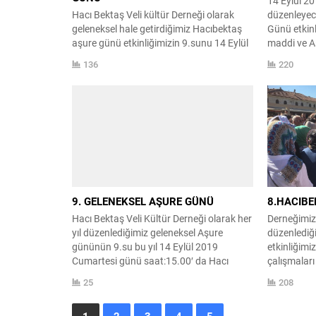
14 Eylül 20
Hacı Bektaş Veli kültür Derneği olarak
düzenleyec
geleneksel hale getirdiğimiz Hacıbektaş
Günü etkin
aşure günü etkinliğimizin 9.sunu 14 Eylül
maddi ve A
2019 tarihinde Hacıbektaş halkı ve
sunmak iste
136
220
Hacıbektaş dışından gelen konuklarımız
Bektaş Veli
ile gerçekleştirdik. 2 gün süren aşure
veren dost
hazırlık çalışmalarımızda derneğimizin
hesabına kat
kadın kolları ve kadın üyeleri büyük bir
Yapılacak y
özveriyle çalışarak 2000 kişilik aşuremizi
sitesinden 
hazırlamışlardır. hazırlık esnasında
Katkı sunan
maddi...
ediyoruz. H
9. GELENEKSEL AŞURE GÜNÜ
8.HACIBE
Hacı Bektaş Veli Kültür Derneği olarak her
Derneğimizi
yıl düzenlediğimiz geleneksel Aşure
düzenlediğ
gününün 9.su bu yıl 14 Eylül 2019
etkinliğimiz
Cumartesi günü saat:15.00′ da Hacı
çalışmaları
Bektaş Veli Dergahı önünde yapılacak
dergah önü
25
208
Aşure konuşmaları ve Aşure duasıyla
Etkinliğimi
halkımıza dağıtılacaktır. Hacıbektaş’a
katılan tüm