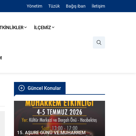
Yönetim
Tüzük
Bağış iban
İletişim
TKİNLİKLER
İLÇEMİZ
M
Güncel Konular
15. AŞURE GÜNÜ VE MUHARREM