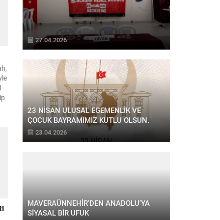
27.04.2026
ah,
yle
l
ip
23 NİSAN ULUSAL EGEMENLİK VE
ÇOCUK BAYRAMIMIZ KUTLU OLSUN.
n
23.04.2026
şad
MAVERAÜNNEHİR’DEN ANADOLU’YA
I
SİYASAL BİR UFUK