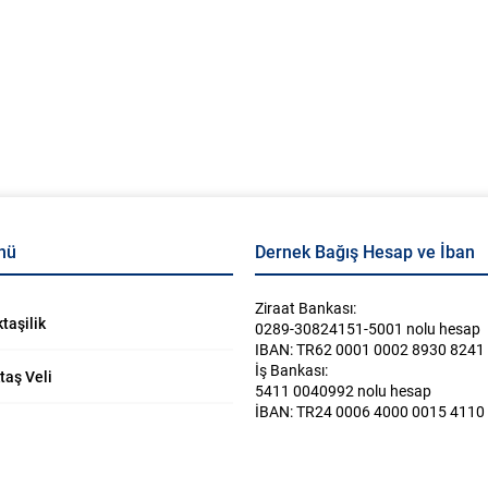
eği olarak teşekkürlerimizi
verilmektedir. Muharrem ayında Aşura
ANADOLU’YA SİYASAL BİR UFUK
.
yapılmasıda Müslümanlarca oldukça
18.04.2026
yorumlar kapalı
önem arzetmektedir. Osmanlı’da daha 
yaygınlaşan Aşura yapımının tarihçesi
bakmak gerekirse Arapça...
nü
Dernek Bağış Hesap ve İban
Ziraat Bankası:
taşilik
0289-30824151-5001 nolu hesap
IBAN: TR62 0001 0002 8930 8241
İş Bankası:
taş Veli
5411 0040992 nolu hesap
İBAN: TR24 0006 4000 0015 4110