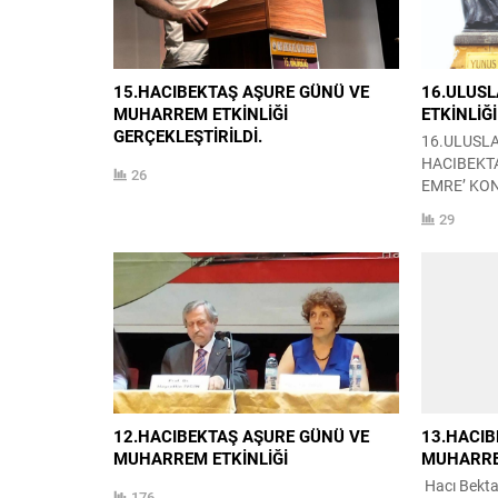
15.HACIBEKTAŞ AŞURE GÜNÜ VE
16.ULUSL
MUHARREM ETKİNLİĞİ
ETKİNLİĞ
GERÇEKLEŞTİRİLDİ.
16.ULUSL
HACIBEKT
26
EMRE’ KON
GERÇEKLEŞ
29
tarihleri a
Emre’ 16.Ul
Hacıbektaş 
tamamladık
oluşmuştur
oturumluk
se
2. Bölüm g
Gündüz pro
sunucumuz 
12.HACIBEKTAŞ AŞURE GÜNÜ VE
13.HACIB
MUHARREM ETKİNLİĞİ
MUHARRE
Hacı Bektaş
176