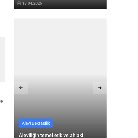
18.04.2026
ti
e
RE
ı
Alevi Bektaşilik
Alevi Bektaşi
Aleviliğin temel etik ve ahlaki