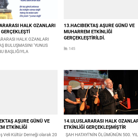
ARARASI HALK OZANLARI
13.HACIBEKTAŞ AŞURE GÜNÜ VE
İ GERÇEKLEŞTİ
MUHARREM ETKİNLİĞİ
GERÇEKLEŞTİRİLDİ.
ARARASI HALK OZANLARI
AŞ BULUŞMASINI ‘YUNUS
145
U BAŞLIĞIYLA
TİRDİK 20-21 Haziran 2026
rasında düzenlediğimiz ‘Yunus
uslararası Halk Ozanları
Buluşması Etkinliğimizi
 etkinliğimiz iki bölümden
. 1.bölüm gündüz programı 3
mpozyum
ece programı halk konseri
gramımız saat 12.30 da
Ceren DANACI yönetiminde...
EKTAŞ AŞURE GÜNÜ VE
14.ULUSLARARASI HALK OZANLAR
M ETKİNLİĞİ
ETKİNLİĞİ GERÇEKLEŞMİŞTİR
 Veli Kültür Derneği olarak 20
ŞAH HATAYİ’NİN ÖLÜMÜNÜN 500. YIL