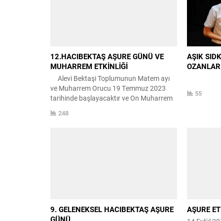
KOROSU OZAN EYÜP DERDİYOK OZAN
KENAN ŞAHBUDAK
12.HACIBEKTAŞ AŞURE GÜNÜ VE
AŞIK SID
MUHARREM ETKİNLİĞİ
OZANLAR
Alevi Bektaşi Toplumunun Matem ayı
ve Muharrem Orucu 19 Temmuz 2023
55
tarihinde başlayacaktır ve On Muharrem
Aşure Günü 28 Temmuz 2023 tarihidir.
248
Bu tarihten sonra Aşureler pişirilip
dağıtılabilir. Hacı Bektaş Veli Kültür
Derneği olarak 29 Temmuz 2023
Tarihinde Saat:13:00’da Hacı Bektaş Veli
Kültür Merkezinde Muharrem Etkinliği Ve
Saat:15.00’da...
9. GELENEKSEL HACIBEKTAŞ AŞURE
AŞURE ET
GÜNÜ