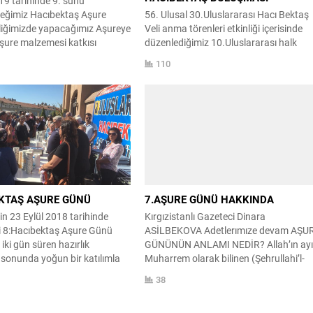
19 tarihinde 9. sunu
eğimiz Hacıbektaş Aşure
56. Ulusal 30.Uluslararası Hacı Bektaş
liğimizde yapacağımız Aşureye
Veli anma törenleri etkinliği içerisinde
şure malzemesi katkısı
düzenlediğimiz 10.Uluslararası halk
yen Hacıbektaş’lı, Hacı
ozanları Hacıbektaş buluşması 17-18
110
 kültürüne ve inancına gönül
Ağustos 2019 tarihleri arasında
lar derneğimize ve derneğimiz
gerçekleşmiştir. Düzenlediğimiz etkinlik
kılarını sunabilirler.
çerçevesinde şiir yarışması,ozanlar geçi
ardımlar derneğimiz internet
ve halk ozanlığı geleneği ile ilgili panel
kamuoyuyla paylaşılacaktır.
düzenlenmiş olup, Uluslararası düzeyd
 kişilere şimdiden teşekkür
katılım sağlanmıştır. İran’dan,
acı...
Azerbaycan’dan ve Kırgızistan’dan
etkinliğimize katılan konuklarımız
sanatsal ve...
KTAŞ AŞURE GÜNÜ
7.AŞURE GÜNÜ HAKKINDA
n 23 Eylül 2018 tarihinde
Kırgızistanlı Gazeteci Dinara
i 8:Hacıbektaş Aşure Günü
ASİLBEKOVA Adetlerımıze devam AŞU
 iki gün süren hazırlık
GÜNÜNÜN ANLAMI NEDİR? Allah’ın ay
Alevi Bektaşilik
Haberler
 sonunda yoğun bir katılımla
Muharrem olarak bilinen (Şehrullahi’l-
nde gerçekleşmiştir.
Muharrem) ayı İlahi bereketi ve feyzi
Köşe Yazarlarımız
Manşet
38
ze emeği geçen katkı sunan ve
temsil eder. Allah’ın ihsanı ve lütfu
 canlara Hacı Bektaş Veli
Muharrem ayında kullarına bolca
MAVERAÜNNEHİR’DEN