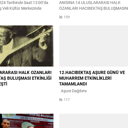
4 Tarihinde Saat:13:00’da
ANISINA 14.ULUSLARARASI HALK
 Veli Kültür Merkezinde
OZANLARI HACIBEKTAŞ BULUŞMASIN
tkinliği Ve Saat: 15.00’da
GERÇEKLEŞTİRDİK 22-23 Haziran 20
159
ş Veli Dergahı Önünde Aşure
tarihleri arasında düzenlediğimiz Şah
çekleştirilecektir. 13.
Hatayi’nin Ölümünün 500.Yılı Anısına
ş Aşure Günü Ve Muharrem
14.Uluslararası Halk Ozanları Hacıbekt
rogramımıza Canları Bekleriz.
Buluşması Etkinliğimizi tamamladık
 Veli Kültür Derneği Yönetim
etkinliğimiz iki bölümden oluşmuştur.
1.bölüm gündüz programı 2 oturumlu
sempozy
2. Bölüm gece programı halk konseri
Gündüz programımız saat...
ARARASI HALK OZANLARI
12.HACIBEKTAŞ AŞURE GÜNÜ VE
AŞ BULUŞMASI ETKİNLİĞİ
MUHARREM ETKİNLİKLERİ
ŞTİ
TAMAMLANDI
Aşure Dağıtımı
117