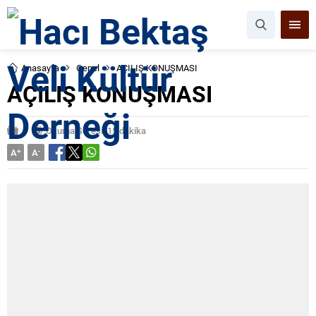
Anasayfa
Genel
AÇILIŞ KONUŞMASI
AÇILIŞ KONUŞMASI
Okuma Süresi: 15 dakika
A
+
A
-