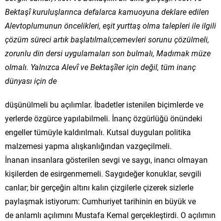
Bektaşî kuruluşlarınca defalarca kamuoyuna deklare edilen
Alevtoplumunun öncelikleri, eşit yurttaş olma talepleri ile ilgili
çözüm süreci artık başlatılmalı;cemevleri sorunu çözülmeli,
zorunlu din dersi uygulamaları son bulmalı, Madımak müze
olmalı. Yalnızca Alevî ve Bektaşîler için değil, tüm inanç
dünyası için de
düşünülmeli bu açılımlar. İbadetler istenilen biçimlerde ve
yerlerde özgürce yapılabilmeli. İnanç özgürlüğü önündeki
engeller tümüyle kaldırılmalı. Kutsal duyguları politika
malzemesi yapma alışkanlığından vazgeçilmeli.
İnanan insanlara gösterilen sevgi ve saygı, inancı olmayan
kişilerden de esirgenmemeli. Saygıdeğer konuklar, sevgili
canlar; bir gerçeğin altını kalın çizgilerle çizerek sizlerle
paylaşmak istiyorum: Cumhuriyet tarihinin en büyük ve
de anlamlı açılımını Mustafa Kemal gerçekleştirdi. O açılımın