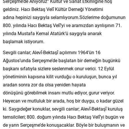
Serçeşme’de Anıyoruz” Kültür ve Sanat Etkinliğine hoş
geldiniz. Hacı Bektaş Velî Kültür Derneği Yönetimi
adına hepinizi saygıyla selamlıyorum.Sözlerime doğumunun
800. yılında Hacı Bektaş Velî’yi ve aramızdan ayrılışının 71.
yılında Mustafa Kemal Atatürk’ü saygıyla anarak
başlamak istiyorum.
Sevgili canlar; Alevî-Bektaşî açılımını 1964’ün 16
Ağustos’unda Serçeşme’de başlatan bir derneğin bugünkü
başkanı sıfatıyla sizlere seslenmek onur verici. 12 Eylül
yönetiminin kapısına kilit vurduğu o kuruluşun, bunca yıl
aradan sonra zor da olsa yeniden hayata
dönüşünü görebilmek insanı mutlu ediyor, gurur veriyor.
Heyecan ve mutluluk bir arada, hoş bir duygu, o kadar güzel
ki. Saygıdeğer konuklar, sevgili canlar; Alevî-Bektaşî kuruluş
temsilcileri; 800. doğum yılında Hacı Bektaş Velî’yi bugün ve
de yarın Serçeşme’de konuşacaklar. Böyle bir buluşmanın ve