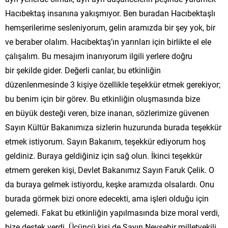
Hacıbektaş insanına yakışmıyor. Ben buradan Hacıbektaşlı
hemşerilerime sesleniyorum, gelin aramızda bir şey yok, bir
ve beraber olalım. Hacıbektaş’ın yarınları için birlikte el ele
çalışalım. Bu mesajım inanıyorum ilgili yerlere doğru
bir şekilde gider. Değerli canlar, bu etkinliğin
düzenlenmesinde 3 kişiye özellikle teşekkür etmek gerekiyor;
bu benim için bir görev. Bu etkinliğin oluşmasında bize
en büyük desteği veren, bize inanan, sözlerimize güvenen
Sayın Kültür Bakanımıza sizlerin huzurunda burada teşekkür
etmek istiyorum. Sayın Bakanım, teşekkür ediyorum hoş
geldiniz. Buraya geldiğiniz için sağ olun. İkinci teşekkür
etmem gereken kişi, Devlet Bakanımız Sayın Faruk Çelik. O
da buraya gelmek istiyordu, keşke aramızda olsalardı. Onu
burada görmek bizi onore edecekti, ama işleri olduğu için
gelemedi. Fakat bu etkinliğin yapılmasında bize moral verdi,
bize destek verdi. Üçüncü kişi de Sayın Nevşehir milletvekili