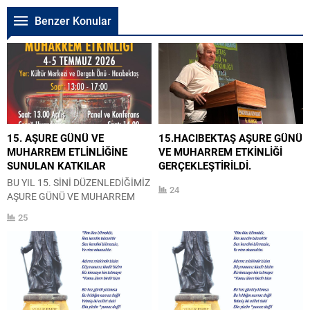
Benzer Konular
15. AŞURE GÜNÜ VE
15.HACIBEKTAŞ AŞURE GÜNÜ
MUHARREM ETLİNLİĞİNE
VE MUHARREM ETKİNLİĞİ
SUNULAN KATKILAR
GERÇEKLEŞTİRİLDİ.
BU YIL 15. SİNİ DÜZENLEDİĞİMİZ
24
AŞURE GÜNÜ VE MUHARREM
ETKİNLİĞİMİZE KATKI SUNAN
25
CANLARIMIZA TEŞEKKÜR
EDİYORUZ. Nazmiye TEZCAN
Zekiye ANIL Kamber ÖZCİVAN
Bektaş KIRŞEHİRLİ Necla ÇETİN
Tülin KIRBIYIK Necdet
AKPINARLI İsmet – Güllü
KARABACAK Nihayet KILIÇ Ümit