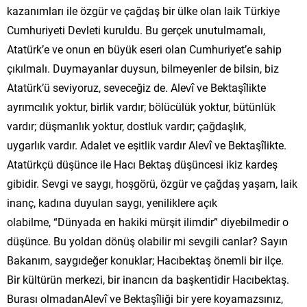
kazanımları ile özgür ve çağdaş bir ülke olan laik Türkiye
Cumhuriyeti Devleti kuruldu. Bu gerçek unutulmamalı,
Atatürk’e ve onun en büyük eseri olan Cumhuriyet’e sahip
çıkılmalı. Duymayanlar duysun, bilmeyenler de bilsin, biz
Atatürk’ü seviyoruz, seveceğiz de. Alevî ve Bektaşîlikte
ayrımcılık yoktur, birlik vardır; bölücülük yoktur, bütünlük
vardır; düşmanlık yoktur, dostluk vardır; çağdaşlık,
uygarlık vardır. Adalet ve eşitlik vardır Alevî ve Bektaşîlikte.
Atatürkçü düşünce ile Hacı Bektaş düşüncesi ikiz kardeş
gibidir. Sevgi ve saygı, hoşgörü, özgür ve çağdaş yaşam, laik
inanç, kadına duyulan saygı, yeniliklere açık
olabilme, “Dünyada en hakiki mürşit ilimdir” diyebilmedir o
düşünce. Bu yoldan dönüş olabilir mi sevgili canlar? Sayın
Bakanım, saygıdeğer konuklar; Hacıbektaş önemli bir ilçe.
Bir kültürün merkezi, bir inancın da başkentidir Hacıbektaş.
Burası olmadanAlevî ve Bektaşîliği bir yere koyamazsınız,