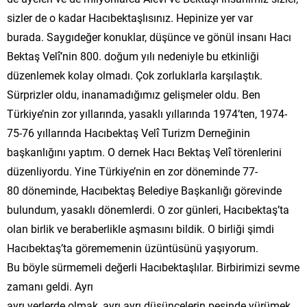
sizler de o kadar Hacıbektaşlısınız. Hepinize yer var
burada. Saygıdeğer konuklar, düşünce ve gönül insanı Hacı
Bektaş Velî’nin 800. doğum yılı nedeniyle bu etkinliği
düzenlemek kolay olmadı. Çok zorluklarla karşılaştık.
Sürprizler oldu, inanamadığımız gelişmeler oldu. Ben
Türkiye’nin zor yıllarında, yasaklı yıllarında 1974’ten, 1974-
75-76 yıllarında Hacıbektaş Velî Turizm Derneğinin
başkanlığını yaptım. O dernek Hacı Bektaş Velî törenlerini
düzenliyordu. Yine Türkiye’nin en zor döneminde 77-
80 döneminde, Hacıbektaş Belediye Başkanlığı görevinde
bulundum, yasaklı dönemlerdi. O zor günleri, Hacıbektaş’ta
olan birlik ve beraberlikle aşmasını bildik. O birliği şimdi
Hacıbektaş’ta görememenin üzüntüsünü yaşıyorum.
Bu böyle sürmemeli değerli Hacıbektaşlılar. Birbirimizi sevme
zamanı geldi. Ayrı
ayrı yerlerde olmak, ayrı ayrı düşüncelerin peşinde yürümek