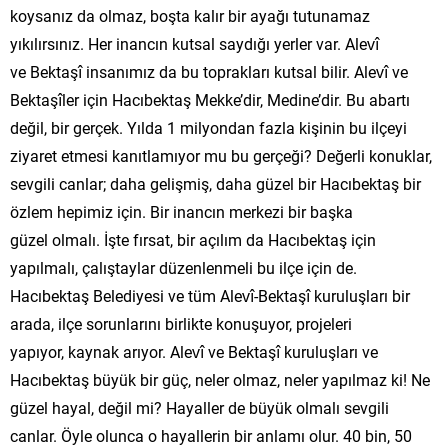
koysanız da olmaz, boşta kalır bir ayağı tutunamaz
yıkılırsınız. Her inancın kutsal saydığı yerler var. Alevî
ve Bektaşî insanımız da bu toprakları kutsal bilir. Alevî ve
Bektaşîler için Hacıbektaş Mekke’dir, Medine’dir. Bu abartı
değil, bir gerçek. Yılda 1 milyondan fazla kişinin bu ilçeyi
ziyaret etmesi kanıtlamıyor mu bu gerçeği? Değerli konuklar,
sevgili canlar; daha gelişmiş, daha güzel bir Hacıbektaş bir
özlem hepimiz için. Bir inancın merkezi bir başka
güzel olmalı. İşte fırsat, bir açılım da Hacıbektaş için
yapılmalı, çalıştaylar düzenlenmeli bu ilçe için de.
Hacıbektaş Belediyesi ve tüm Alevî-Bektaşî kuruluşları bir
arada, ilçe sorunlarını birlikte konuşuyor, projeleri
yapıyor, kaynak arıyor. Alevî ve Bektaşî kuruluşları ve
Hacıbektaş büyük bir güç, neler olmaz, neler yapılmaz ki! Ne
güzel hayal, değil mi? Hayaller de büyük olmalı sevgili
canlar. Öyle olunca o hayallerin bir anlamı olur. 40 bin, 50