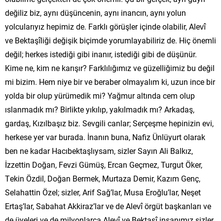
değiliz biz, aynı düşüncenin, aynı inancın, aynı yolun
yolcularıyız hepimiz de. Farklı görüşler içinde olabilir, Alevî
ve Bektaşîliği değişik biçimde yorumlayabiliriz de. Hiç önemli
değil; herkes istediği gibi inanır, istediği gibi de düşünür.
Kime ne, kim ne karışır? Farklılığımız ve güzelliğimiz bu değil
mi bizim. Hem niye bir ve beraber olmayalım ki, uzun ince bir
yolda bir olup yürümedik mi? Yağmur altında cem olup
ıslanmadık mı? Birlikte yıkılıp, yakılmadık mı? Arkadaş,
gardaş, Kızılbaşız biz. Sevgili canlar; Serçeşme hepinizin evi,
herkese yer var burada. İnanın buna, Nafiz Ünlüyurt olarak
ben ne kadar Hacıbektaşlıysam, sizler Sayın Ali Balkız,
İzzettin Doğan, Fevzi Gümüş, Ercan Geçmez, Turgut Öker,
Tekin Özdil, Doğan Bermek, Murtaza Demir, Kazım Genç,
Selahattin Özel; sizler, Arif Sağ’lar, Musa Eroğlu’lar, Neşet
Ertaş’lar, Sabahat Akkiraz’lar ve de Alevî örgüt başkanları ve
de üyeleri ve de milyonlarca Alevî ve Bektaşî insanımız sizler,