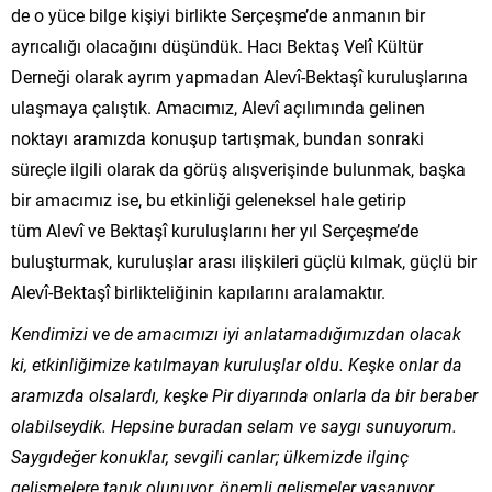
de o yüce bilge kişiyi birlikte Serçeşme’de anmanın bir
ayrıcalığı olacağını düşündük. Hacı Bektaş Velî Kültür
Derneği olarak ayrım yapmadan Alevî-Bektaşî kuruluşlarına
ulaşmaya çalıştık. Amacımız, Alevî açılımında gelinen
noktayı aramızda konuşup tartışmak, bundan sonraki
süreçle ilgili olarak da görüş alışverişinde bulunmak, başka
bir amacımız ise, bu etkinliği geleneksel hale getirip
tüm Alevî ve Bektaşî kuruluşlarını her yıl Serçeşme’de
buluşturmak, kuruluşlar arası ilişkileri güçlü kılmak, güçlü bir
Alevî-Bektaşî birlikteliğinin kapılarını aralamaktır.
Kendimizi ve de amacımızı iyi anlatamadığımızdan olacak
ki, etkinliğimize katılmayan kuruluşlar oldu. Keşke onlar da
aramızda olsalardı, keşke Pir diyarında onlarla da bir beraber
olabilseydik. Hepsine buradan selam ve saygı sunuyorum.
Saygıdeğer konuklar, sevgili canlar; ülkemizde ilginç
gelişmelere tanık olunuyor, önemli gelişmeler yaşanıyor.