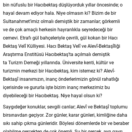
bin nüfuslu bir Hacıbektaş düşlüyorduk yıllar öncesinde; o
hayal devam ediyor hala. Niye olmasın ki? Bizim de bir
Sultanahmet’imiz olmalı demiştik bir zamanlar; görkemli
ve de çok amaçlı herkesin hayranlıkla seyredeceği bir
cemevi. Etrafı gül bahçeleriyle çevrili, gül kokan bir Hacı
Bektaş Velî Külliyesi. Hacı Bektaş Velî ve Alevî-Bektaşîliği
Araştırma Enstitüsü Hacıbektaş’ta açılmalı demiştik
ta Turizm Derneği yıllarında. Üniversite kenti, kültür ve
turizmin merkezi bir Hacıbektaş, kim istemez ki? Alevî-
Bektaşî insanımızın, inanç önderlerimizin gönül rahatlığı
içerisinde ve gururla işte bizim inanç merkezimiz bu
diyebileceği bir Hacıbektaş. Niye hayal olsun ki?
Saygıdeğer konuklar, sevgili canlar; Alevî ve Bektaşî toplumu
birsınavdan geçiyor. Zor günler, karar günleri, kimliğine daha
sıkı sahip çıkma günleridir. Böylesi dönemlerde bir ve beraber
olabilme gerçekten de çok önemli. Şu bir gerçek, ayrı gayrı