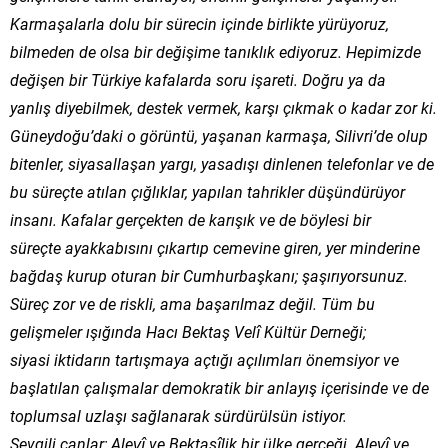
Karmaşalarla dolu bir sürecin içinde birlikte yürüyoruz,
bilmeden de olsa bir değişime tanıklık ediyoruz. Hepimizde
değişen bir Türkiye kafalarda soru işareti. Doğru ya da
yanlış diyebilmek, destek vermek, karşı çıkmak o kadar zor ki.
Güneydoğu’daki o görüntü, yaşanan karmaşa, Silivri’de olup
bitenler, siyasallaşan yargı, yasadışı dinlenen telefonlar ve de
bu süreçte atılan çığlıklar, yapılan tahrikler düşündürüyor
insanı. Kafalar gerçekten de karışık ve de böylesi bir
süreçte ayakkabısını çıkartıp cemevine giren, yer minderine
bağdaş kurup oturan bir Cumhurbaşkanı; şaşırıyorsunuz.
Süreç zor ve de riskli, ama başarılmaz değil. Tüm bu
gelişmeler ışığında Hacı Bektaş Velî Kültür Derneği;
siyasi iktidarın tartışmaya açtığı açılımları önemsiyor ve
başlatılan çalışmalar demokratik bir anlayış içerisinde ve de
toplumsal uzlaşı sağlanarak sürdürülsün istiyor.
Sevgili canlar; Alevî ve Bektaşîlik bir ülke gerçeği. Alevî ve