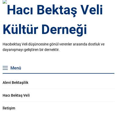
15.00’da Hacı Bektaş Veli Dergahı
BEKTAŞ VELİ KÜLTÜR DERNEĞİ
Önünde Aşure dağıtımı
BAŞKANI MUSTAFA ÖZCİVAN
gerçekleştirilecektir. 15.
HACI BEKTAŞ VELİ KÜLTÜR
Hacıbektaş Aşure Günü Ve
DERNEĞİ SAYMANI CUMA ONUR
Muharrem Etkinliği Programımıza
ŞAHİN
Tüm Canları Bekleriz. Hacı Bektaş
Veli Kültür Derneği Yönetim
Kurulu
Hacıbektaş Veli düşüncesine gönül verenler arasında dostluk ve
dayanışmayı geliştiren bir dernektir.
Menü
Alevi Bektaşilik
Hacı Bektaş Veli
İletişim