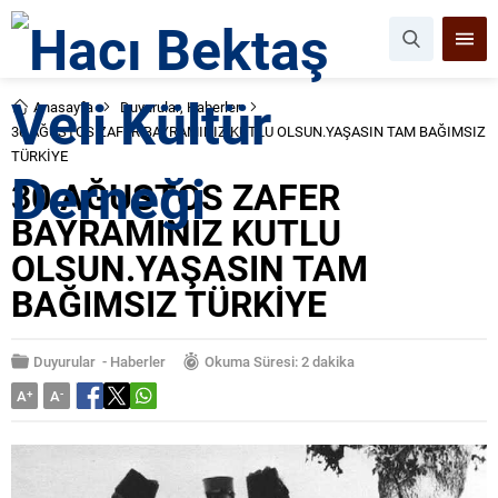
Anasayfa
Duyurular
,
Haberler
30 AĞUSTOS ZAFER BAYRAMINIZ KUTLU OLSUN.YAŞASIN TAM BAĞIMSIZ
TÜRKİYE
30 AĞUSTOS ZAFER
BAYRAMINIZ KUTLU
OLSUN.YAŞASIN TAM
BAĞIMSIZ TÜRKİYE
Duyurular
-
Haberler
Okuma Süresi: 2 dakika
A
+
A
-