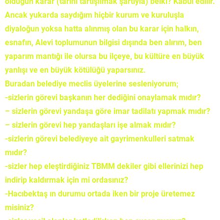
olduğun karar (tarihi tartışılmak şartıyla) belki? Kabul edilir.
Ancak yukarda saydığım hiçbir kurum ve kuruluşla
diyaloğun yoksa hatta alınmış olan bu karar için halkın,
esnafın, Alevi toplumunun bilgisi dışında ben alırım, ben
yaparım mantığı ile olursa bu ilçeye, bu kültüre en büyük
yanlışı ve en büyük kötülüğü yaparsınız.
Buradan belediye meclis üyelerine sesleniyorum;
-sizlerin görevi başkanın her dediğini onaylamak mıdır?
– sizlerin görevi yandaşa göre imar tadilatı yapmak mıdır?
– sizlerin görevi hep yandaşları işe almak mıdır?
-sizlerin görevi belediyeye ait gayrimenkulleri satmak
mıdır?
-sizler hep eleştirdiğiniz TBMM dekiler gibi ellerinizi hep
indirip kaldırmak için mi ordasınız?
-Hacıbektaş ın durumu ortada iken bir proje üretemez
misiniz?