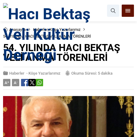
Anasayfa
Haberler
,
Köşe Yazarlarımız
54. YILINDA HACI BEKTAŞ VELİ ANMA TÖRENLERİ
54. YILINDA HACI BEKTAŞ
VELİ ANMA TÖRENLERİ
Haberler
-
Köşe Yazarlarımız
Okuma Süresi: 5 dakika
A
+
A
-