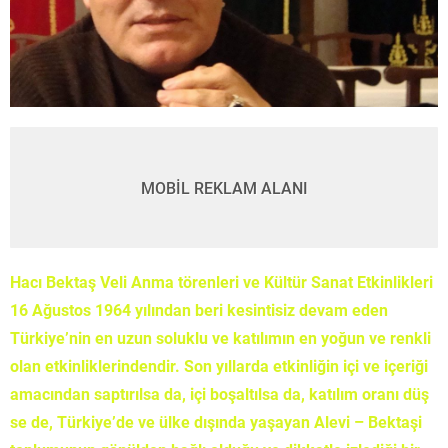
MOBİL REKLAM ALANI
Hacı Bektaş Veli Anma törenleri ve Kültür Sanat Etkinlikleri
16 Ağustos 1964 yılından beri kesintisiz devam eden
Türkiye’nin en uzun soluklu ve katılımın en yoğun ve renkli
olan etkinliklerindendir. Son yıllarda etkinliğin içi ve içeriği
amacından saptırılsa da, içi boşaltılsa da, katılım oranı düş
se de, Türkiye’de ve ülke dışında yaşayan Alevi – Bektaşi