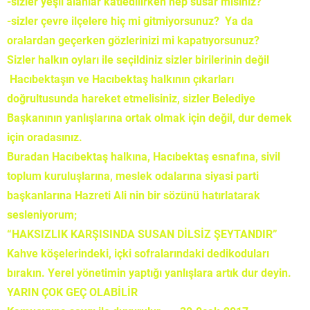
-sizler yeşil alanlar katledilirken hep susar mısınız?
-sizler çevre ilçelere hiç mi gitmiyorsunuz? Ya da
oralardan geçerken gözlerinizi mi kapatıyorsunuz?
Sizler halkın oyları ile seçildiniz sizler birilerinin değil
Hacıbektaşın ve Hacıbektaş halkının çıkarları
doğrultusunda hareket etmelisiniz, sizler Belediye
Başkanının yanlışlarına ortak olmak için değil, dur demek
için oradasınız.
Buradan Hacıbektaş halkına, Hacıbektaş esnafına, sivil
toplum kuruluşlarına, meslek odalarına siyasi parti
başkanlarına Hazreti Ali nin bir sözünü hatırlatarak
sesleniyorum;
“HAKSIZLIK KARŞISINDA SUSAN DİLSİZ ŞEYTANDIR”
Kahve köşelerindeki, içki sofralarındaki dedikoduları
bırakın. Yerel yönetimin yaptığı yanlışlara artık dur deyin.
YARIN ÇOK GEÇ OLABİLİR