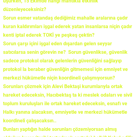
üşürken, 15 Ekimde hangi mantıkla etkinlik
düzenleyeceksiniz?
Sorun esmer vatandaş dediğimiz mahalle aralarına çadır
kuran kaldırımları işgal ederek yatan insanlarsa niçin çadır
kenti iptal ederek TOKİ ye peşkeş çektin?
Sorun çarşı içini işgal eden dışardan gelen seyyar
satıcılarsa senin görevin ne? Sorun güvenlikse, güvenlik
sadece protokol olarak gelenlerin güvenliğini sağlayıp
protokol la beraber güvenliğin gitmemesi için emniyet ve
merkezi hükümetle niçin koordineli çalışmıyorsun?
Sorunları çözmek için Alevi Bektaşi kurumlarıyla ortak
hareket edeceksin, Hacıbektaş ta ki meslek odaları ve sivil
toplum kuruluşları ile ortak hareket edeceksin, esnafı ve
Halkı yanına alacaksın, emniyetle ve merkezi hükümetle
koordineli çalışacaksın..
Bunları yaptığın halde sorunları çözemiyorsan almış