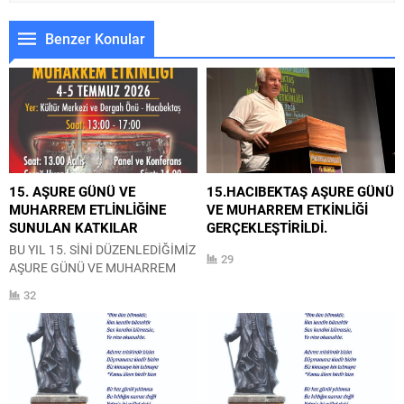
Benzer Konular
15. AŞURE GÜNÜ VE
15.HACIBEKTAŞ AŞURE GÜNÜ
MUHARREM ETLİNLİĞİNE
VE MUHARREM ETKİNLİĞİ
SUNULAN KATKILAR
GERÇEKLEŞTİRİLDİ.
BU YIL 15. SİNİ DÜZENLEDİĞİMİZ
29
AŞURE GÜNÜ VE MUHARREM
ETKİNLİĞİMİZE KATKI SUNAN
32
CANLARIMIZA TEŞEKKÜR
EDİYORUZ. Nazmiye TEZCAN
Zekiye ANIL Kamber ÖZCİVAN
Bektaş KIRŞEHİRLİ Necla ÇETİN
Tülin KIRBIYIK Necdet
AKPINARLI İsmet – Güllü