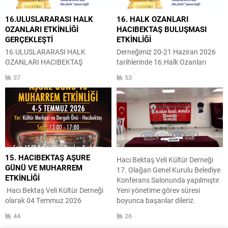
KARABACAK Nihayet KILIÇ Ümit
KARAKAYA
16.ULUSLARARASI HALK
16. HALK OZANLARI
OZANLARI ETKİNLİĞİ
HACIBEKTAŞ BULUŞMASI
GERÇEKLEŞTİ
ETKİNLİĞİ
16.ULUSLARARASI HALK
Derneğimiz 20-21 Haziran 2026
OZANLARI HACIBEKTAŞ
tarihlerinde 16.Halk Ozanları
BULUŞMASINI ‘YUNUS EMRE’
Hacıbektaş Buluşması etkinliğini
37
53
KONU BAŞLIĞIYLA
gerçekleştirecektir. Uluslararası
GERÇEKLEŞTİRDİK 20-21
düzeyde organize ettiğimiz bu
Haziran 2026 tarihleri arasında
etkinlik Balkanlardan Orta
düzenlediğimiz ‘Yunus Emre’
Asya’ya kadar olan coğrafyada
16.Uluslararası Halk Ozanları
Halk Ozanlığı (Aşıklık) geleneğinin
Hacıbektaş Buluşması
işleneceği bir etkinlik olacaktır ve
Etkinliğimizi tamamladık
sempozyum ana temesı ‘YUNUS
etkinliğimiz iki bölümden
EMRE’ dir. Etkinliğimizde üç
15. HACIBEKTAŞ AŞURE
Hacı Bektaş Veli Kültür Derneği
oluşmuştur. 1.bölüm gündüz
oturumlu sempozyum ve gece
GÜNÜ VE MUHARREM
17. Olağan Genel Kurulu Belediye
programı 3 oturumluk
programı düzenlenmiştir.
ETKİNLİĞİ
Konferans Salonunda yapılmıştır.
sempozyum
Sempozyuma Hindistan,
Hacı Bektaş Veli Kültür Derneği
Yeni yönetime görev süresi
2. Bölüm gece programı halk
Azerbaycan, Özbekistan,...
olarak 04 Temmuz 2026
boyunca başarılar dileriz.
konseri Gündüz programımız
Tarihinde Saat:13:00’da Hacı
HACIBEKTAŞ BELEDİYE BAŞKANI
saat 12.30 da sunucumuz Ceren
44
26
Bektaş Veli Kültür Merkezinde
ALİ KAİM CHP HACIBEKTAŞ İLÇE
DANACI yönetiminde...