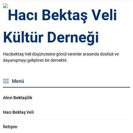
Muharrem Etkinliği Ve Saat:
BAŞKANI ALİ CEYHAN HACI
15.00’da Hacı Bektaş Veli Dergahı
BEKTAŞ VELİ KÜLTÜR DERNEĞİ
Önünde Aşure dağıtımı
BAŞKANI MUSTAFA ÖZCİVAN
gerçekleştirilecektir. 15.
HACI BEKTAŞ VELİ KÜLTÜR
Hacıbektaş Aşure Günü Ve
DERNEĞİ SAYMANI CUMA ONUR
Muharrem Etkinliği Programımıza
ŞAHİN
Tüm Canları Bekleriz. Hacı Bektaş
Veli Kültür Derneği Yönetim
Kurulu
Hacıbektaş Veli düşüncesine gönül verenler arasında dostluk ve
dayanışmayı geliştiren bir dernektir.
Menü
Alevi Bektaşilik
Hacı Bektaş Veli
İletişim