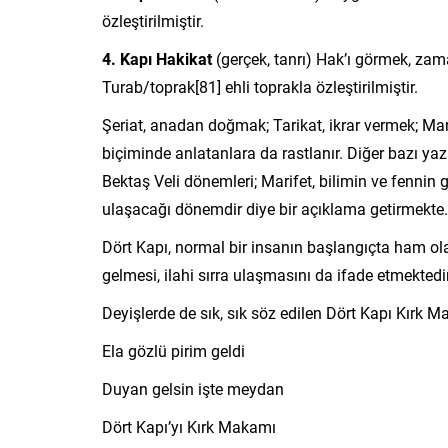
özleştirilmiştir.
4. Kapı Hakikat
(gerçek, tanrı) Hak’ı görmek, zam
Turab/toprak[81] ehli toprakla özleştirilmiştir.
Şeriat, anadan doğmak; Tarikat, ikrar vermek; Mari
biçiminde anlatanlara da rastlanır. Diğer bazı ya
Bektaş Veli dönemleri; Marifet, bilimin ve fennin g
ulaşacağı dönemdir diye bir açıklama getirmekte.
Dört Kapı, normal bir insanın başlangıçta ham ol
gelmesi, ilahi sırra ulaşmasını da ifade etmektedir
Deyişlerde de sık, sık söz edilen Dört Kapı Kırk M
Ela gözlü pirim geldi
Duyan gelsin işte meydan
Dört Kapı’yı Kırk Makamı