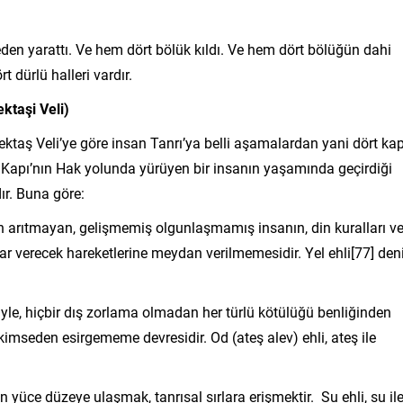
den yarattı. Ve hem dört bölük kıldı. Ve hem dört bölüğün dahi
t dürlü halleri vardır.
ktaşi Veli)
ktaş Veli’ye göre insan Tanrı’ya belli aşamalardan yani dört kap
 Kapı’nın Hak yolunda yürüyen bir insanın yaşamında geçirdiği
r. Buna göre:
en arıtmayan, gelişmemiş olgunlaşmamış insanın, din kuralları v
rar verecek hareketlerine meydan verilmemesidir. Yel ehli[77] den
siyle, hiçbir dış zorlama olmadan her türlü kötülüğü benliğinden
 kimseden esirgememe devresidir. Od (ateş alev) ehli, ateş ile
 yüce düzeye ulaşmak, tanrısal sırlara erişmektir. Su ehli, su il