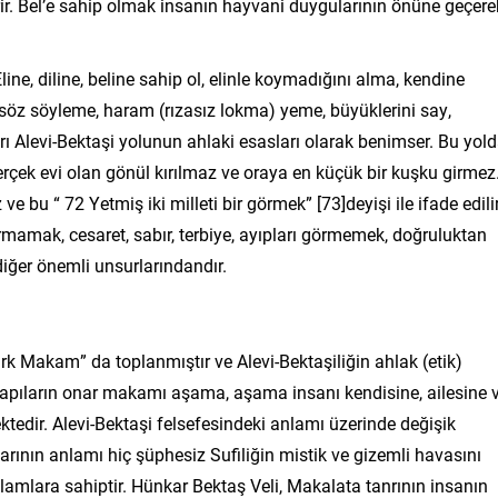
ir. Bel’e sahip olmak insanın hayvani duygularının önüne geçere
“Eline, diline, beline sahip ol, elinle koymadığını alma, kendine
söz söyleme, haram (rızasız lokma) yeme, büyüklerini say,
ları Alevi-Bektaşi yolunun ahlaki esasları olarak benimser. Bu yol
 gerçek evi olan gönül kırılmaz ve oraya en küçük bir kuşku girmez
ve bu “ 72 Yetmiş iki milleti bir görmek” [73]deyişi ile ifade edilir
ırmamak, cesaret, sabır, terbiye, ayıpları görmemek, doğruluktan
diğer önemli unsurlarındandır.
Kırk Makam” da toplanmıştır ve Alevi-Bektaşiliğin ahlak (etik)
u kapıların onar makamı aşama, aşama insanı kendisine, ailesine 
edir. Alevi-Bektaşi felsefesindeki anlamı üzerinde değişik
rının anlamı hiç şüphesiz Sufiliğin mistik ve gizemli havasını
lamlara sahiptir. Hünkar Bektaş Veli, Makalata tanrının insanın