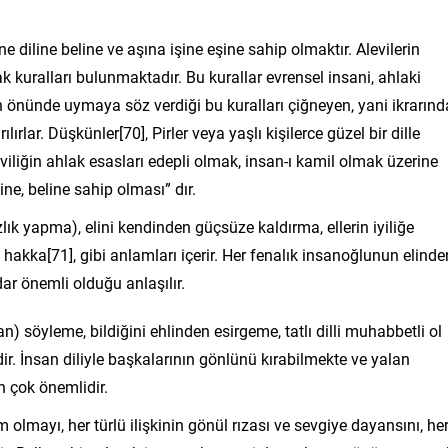
ine diline beline ve aşına işine eşine sahip olmaktır. Alevilerin
kuralları bulunmaktadır. Bu kurallar evrensel insani, ahlaki
n önünde uymaya söz verdiği bu kuralları çiğneyen, yani ikrarınd
ırlar. Düşkünler[70], Pirler veya yaşlı kişilerce güzel bir dille
leviliğin ahlak esasları edepli olmak, insan-ı kamil olmak üzerine
ine, beline sahip olması” dır.
lık yapma), elini kendinden güçsüze kaldırma, ellerin iyiliğe
e el hakka[71], gibi anlamları içerir. Her fenalık insanoğlunun elinde
ar önemli olduğu anlaşılır.
) söyleme, bildiğini ehlinden esirgeme, tatlı dilli muhabbetli ol
idir. İnsan diliyle başkalarının gönlünü kırabilmekte ve yalan
n çok önemlidir.
olmayı, her türlü ilişkinin gönül rızası ve sevgiye dayansını, he