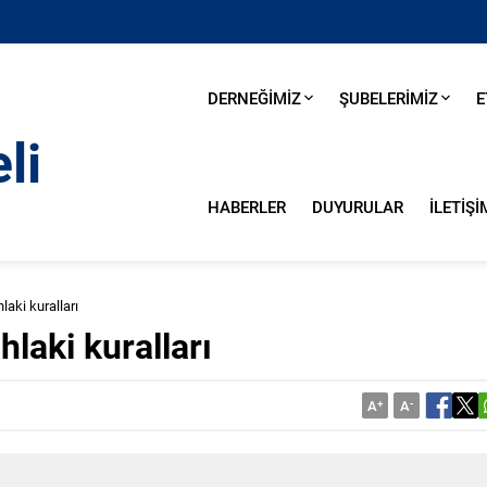
DERNEĞİMİZ
ŞUBELERİMİZ
E
HABERLER
DUYURULAR
İLETİŞİ
hlaki kuralları
hlaki kuralları
A
+
A
-