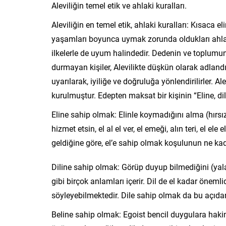
Aleviliğin temel etik ve ahlaki kuralları.
Aleviliğin en temel etik, ahlaki kuralları: Kısaca el
yaşamları boyunca uymak zorunda oldukları ahlak 
ilkelerle de uyum halindedir. Dedenin ve toplumu
durmayan kişiler, Alevilikte düşkün olarak adlandırıl
uyarılarak, iyiliğe ve doğruluğa yönlendirilirler. A
kurulmuştur. Edepten maksat bir kişinin “Eline, dil
Eline sahip olmak: Elinle koymadığını alma (hırsız
hizmet etsin, el al el ver, el emeği, alın teri, el el
geldiğine göre, el’e sahip olmak koşulunun ne kad
Diline sahip olmak: Görüp duyup bilmediğini (yalan
gibi birçok anlamları içerir. Dil de el kadar öneml
söyleyebilmektedir. Dile sahip olmak da bu açıda
Beline sahip olmak: Egoist bencil duygulara hakim 