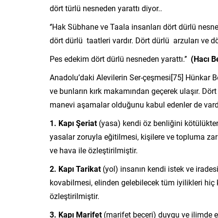
dört türlü nesneden yarattı diyor..
‘’Hak Sübhane ve Taala insanları dört dürlü nesne
dört dürlü taatleri vardır. Dört dürlü arzuları ve dör
Pes edekim dört dürlü nesneden yarattı.’’
(Hacı Be
Anadolu’daki Alevilerin Ser-çeşmesi[75] Hünkar Be
ve bunların kırk makamından geçerek ulaşır. Dört
manevi aşamalar olduğunu kabul edenler de vardı
1. Kapı Şeriat
(yasa) kendi öz benliğini kötülükt
yasalar zoruyla eğitilmesi, kişilere ve topluma za
ve hava ile özleştirilmiştir.
2. Kapı Tarikat
(yol) insanın kendi istek ve irade
kovabilmesi, elinden gelebilecek tüm iyilikleri hiç
özleştirilmiştir.
3. Kapı Marifet
(marifet beceri) duygu ve ilimde en