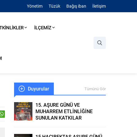
Yönetim
Tüzük
Bağış iban
İletişim
TKİNLİKLER
İLÇEMİZ
M
Duyurular
Tümünü Gör
15. AŞURE GÜNÜ VE
MUHARREM ETLİNLİĞİNE
SUNULAN KATKILAR
15.HACIBEKTAŞ AŞURE GÜNÜ