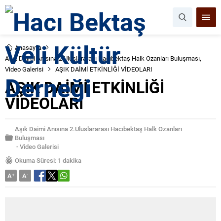
Anasayfa
Aşık Daimi Anısına 2.Uluslararası Hacıbektaş Halk Ozanları Buluşması
,
Video Galerisi
AŞIK DAİMİ ETKİNLİĞİ VİDEOLARI
AŞIK DAİMİ ETKİNLİĞİ
VİDEOLARI
Aşık Daimi Anısına 2.Uluslararası Hacıbektaş Halk Ozanları
Buluşması
-
Video Galerisi
Okuma Süresi: 1 dakika
A
+
A
-