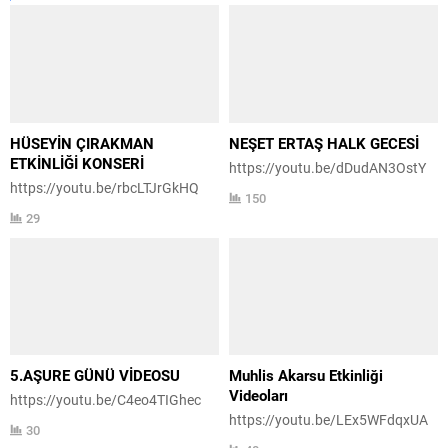
HÜSEYİN ÇIRAKMAN
NEŞET ERTAŞ HALK GECESİ
ETKİNLİĞİ KONSERİ
https://youtu.be/dDudAN3OstY
https://youtu.be/rbcLTJrGkHQ
150
29
5.AŞURE GÜNÜ VİDEOSU
Muhlis Akarsu Etkinliği
Videoları
https://youtu.be/C4eo4TIGhec
https://youtu.be/LEx5WFdqxUA
30