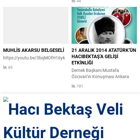
48
MUHLİS AKARSU BELGESELİ
21 ARALIK 2014 ATATÜRK’ÜN
HACIBEKTAŞ’A GELİŞİ
https://youtu.be/3bqMOfH16yk
ETKİNLİĞİ
65
Dernek Başkanı Mustafa
Özcivan’ın Konuşması Ankara
Olgunlaşma Enstitüsünün
181
Hazırlamış Olduğu Atatürk
Giysileri Defilesi Tubil Halk
Oyunları Gösterimi Bölüm 1 Tubil
Halk Oyunları Gösterimi Bölüm 2
Tubil Halk Oyunları Gösterimi
Bölüm 3