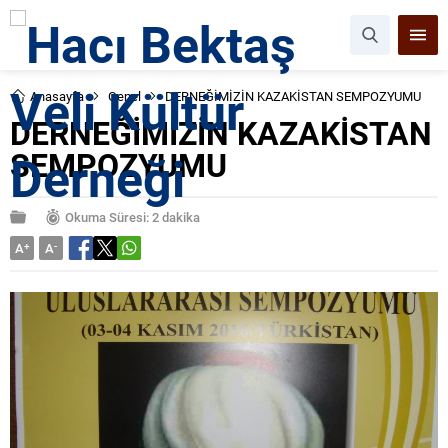
Anasayfa
Genel
DERNEĞİMİZİN KAZAKİSTAN SEMPOZYUMU
DERNEĞİMİZİN KAZAKİSTAN
SEMPOZYUMU
Okuma Süresi: 2 dakika
A
+
A
-