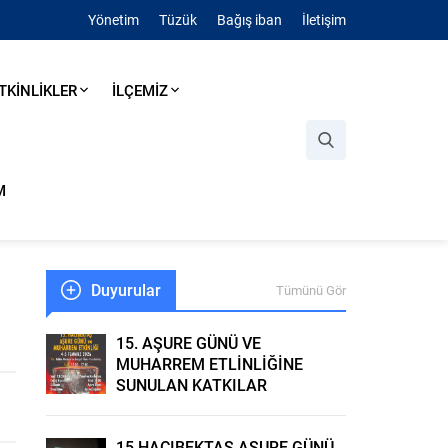
Yönetim
Tüzük
Bağış iban
İletişim
TKİNLİKLER
İLÇEMİZ
M
Duyurular
Tümünü Gör
15. AŞURE GÜNÜ VE
MUHARREM ETLİNLİĞİNE
SUNULAN KATKILAR
15.HACIBEKTAŞ AŞURE GÜNÜ