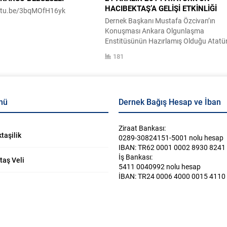
HACIBEKTAŞ’A GELİŞİ ETKİNLİĞİ
outu.be/3bqMOfH16yk
Dernek Başkanı Mustafa Özcivan’ın
Konuşması Ankara Olgunlaşma
Enstitüsünün Hazırlamış Olduğu Atatü
Giysileri Defilesi Tubil Halk Oyunları
181
Gösterimi Bölüm 1 Tubil Halk Oyunları
Gösterimi Bölüm 2 Tubil Halk Oyunları
Gösterimi Bölüm 3
nü
Dernek Bağış Hesap ve İban
Ziraat Bankası:
taşilik
0289-30824151-5001 nolu hesap
IBAN: TR62 0001 0002 8930 8241
İş Bankası:
taş Veli
5411 0040992 nolu hesap
İBAN: TR24 0006 4000 0015 4110