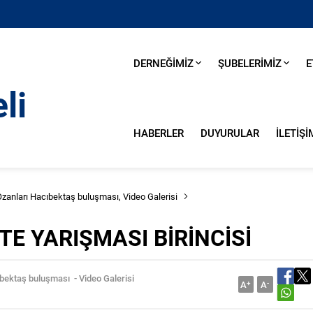
DERNEĞİMİZ
ŞUBELERİMİZ
E
HABERLER
DUYURULAR
İLETİŞİ
 Ozanları Hacıbektaş buluşması
,
Video Galerisi
E YARIŞMASI BİRİNCİSİ
cıbektaş buluşması
-
Video Galerisi
A
+
A
-