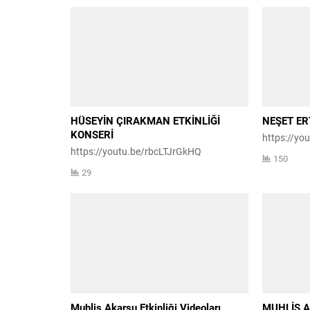
HÜSEYİN ÇIRAKMAN ETKİNLİĞİ
NEŞET ER
KONSERİ
https://y
https://youtu.be/rbcLTJrGkHQ
150
29
Muhlis Akarsu Etkinliği Videoları
MUHLİS A