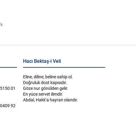
rk
Hacı Bektaş-i Veli
Eline, diline, beline sahip ol.
Doğruluk dost kapısıdır.
 5150 01
Göze nur gönülden gelir.
En yüce servet ilimdir.
Abdal, Hakk’a hayran olandır.
 0409 92