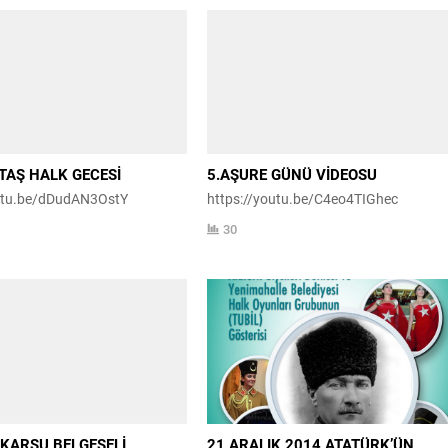
TAŞ HALK GECESİ
5.AŞURE GÜNÜ VİDEOSU
outu.be/dDudAN3OstY
https://youtu.be/C4eo4TIGhec
30
KARSU BELGESELİ
21 ARALIK 2014 ATATÜRK’ÜN