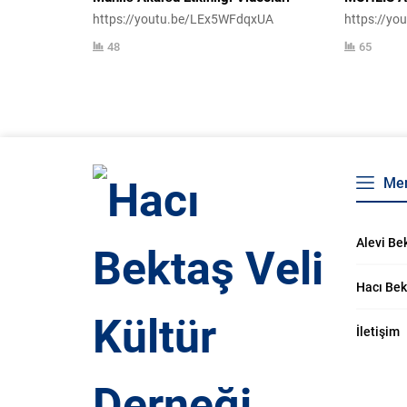
https://youtu.be/LEx5WFdqxUA
https://y
48
65
Me
Alevi Bek
Hacı Bek
İletişim