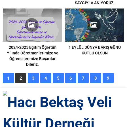
SAYGIYLA ANIYORUZ.
2024-2025 Eğitim Öğretim
1 EYLÜL DÜNYA BARIŞ GÜNÜ
Yılında Öğretmenlerimize ve
KUTLU OLSUN
Öğrencilerimize Başarılar
Dileriz.
1
2
3
4
5
6
7
8
9