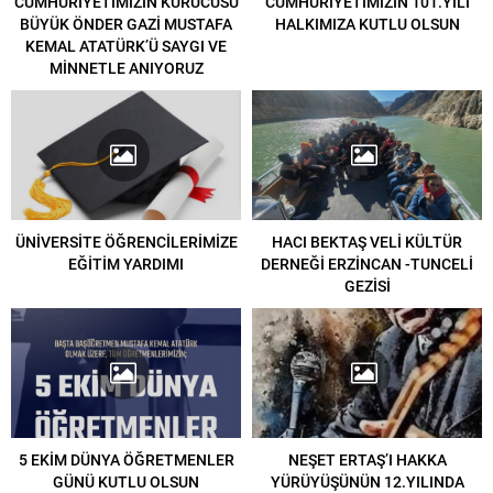
CUMHURİYETİMİZİN KURUCUSU
CUMHURİYETİMİZİN 101.YILI
BÜYÜK ÖNDER GAZİ MUSTAFA
HALKIMIZA KUTLU OLSUN
KEMAL ATATÜRK’Ü SAYGI VE
MİNNETLE ANIYORUZ
ÜNİVERSİTE ÖĞRENCİLERİMİZE
HACI BEKTAŞ VELİ KÜLTÜR
EĞİTİM YARDIMI
DERNEĞİ ERZİNCAN -TUNCELİ
GEZİSİ
5 EKİM DÜNYA ÖĞRETMENLER
NEŞET ERTAŞ’I HAKKA
GÜNÜ KUTLU OLSUN
YÜRÜYÜŞÜNÜN 12.YILINDA