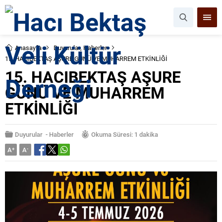
Anasayfa
Duyurular
,
Haberler
15. HACIBEKTAŞ AŞURE GÜNÜ VE MUHARREM ETKİNLİĞİ
15. HACIBEKTAŞ AŞURE
GÜNÜ VE MUHARREM
ETKİNLİĞİ
Duyurular
-
Haberler
Okuma Süresi: 1 dakika
A
+
A
-