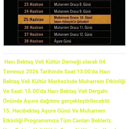
Hacı Bektaş Veli Kültür Derneği olarak 04
Temmuz 2026 Tarihinde Saat:13:00’da Hacı
Bektaş Veli Kültür Merkezinde Muharrem Etkinliği
Ve Saat: 15.00’da Hacı Bektaş Veli Dergahı
Önünde Aşure dağıtımı gerçekleştirilecektir.
15. Hacıbektaş Aşure Günü Ve Muharrem
Etkinliği Programımıza Tüm Canları Bekleriz.