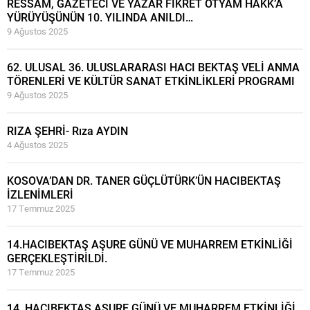
RESSAM, GAZETECİ VE YAZAR FİKRET OTYAM HAKK’A
YÜRÜYÜŞÜNÜN 10. YILINDA ANILDI…
9 Ağustos 2025
62. ULUSAL 36. ULUSLARARASI HACI BEKTAŞ VELİ ANMA
TÖRENLERİ VE KÜLTÜR SANAT ETKİNLİKLERİ PROGRAMI
9 Ağustos 2025
RIZA ŞEHRİ- Rıza AYDIN
4 Ağustos 2025
KOSOVA’DAN DR. TANER GÜÇLÜTÜRK’ÜN HACIBEKTAŞ
İZLENİMLERİ
17 Temmuz 2025
14.HACIBEKTAŞ AŞURE GÜNÜ VE MUHARREM ETKİNLİĞİ
GERÇEKLEŞTİRİLDİ.
17 Temmuz 2025
14. HACIBEKTAŞ AŞURE GÜNÜ VE MUHARREM ETKİNLİĞİ