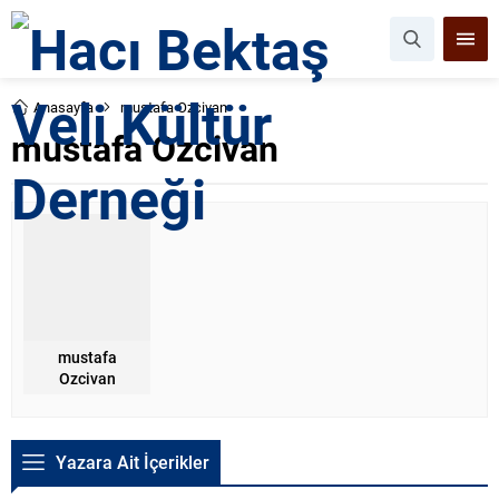
Anasayfa
mustafa Ozcivan
mustafa Ozcivan
mustafa
Ozcivan
Yazara Ait İçerikler