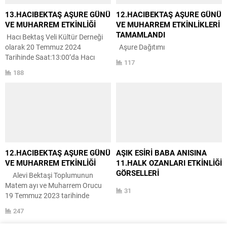
BULUŞMASINI ‘ANADOLU’DA
135
OZANLIK GELENEGİ’ KONU
BAŞLIĞIYLA GERÇEKLEŞTİRDİK
21-22 Haziran 2025 tarihleri
arasında düzenlediğimiz
‘Anadolu’da Ozanlık Geleneği’
15.Uluslararası Halk Ozanları
Hacıbektaş Buluşması
Etkinliğimizi tamamladık
13.HACIBEKTAŞ AŞURE GÜNÜ
12.HACIBEKTAŞ AŞURE GÜNÜ
etkinliğimiz iki bölümden
VE MUHARREM ETKİNLİĞİ
VE MUHARREM ETKİNLİKLERİ
oluşmuştur. 1.bölüm gündüz
TAMAMLANDI
Hacı Bektaş Veli Kültür Derneği
programı 3 oturumluk
olarak 20 Temmuz 2024
Aşure Dağıtımı
sempozyum
Tarihinde Saat:13:00’da Hacı
2. Bölüm gece programı halk
117
Bektaş Veli Kültür Merkezinde
konseri Gündüz programımız
188
Muharrem Etkinliği Ve Saat:
saat 12.30 da sunucumuz
15.00’da Hacı Bektaş Veli Dergahı
Ceren...
Önünde Aşure dağıtımı
gerçekleştirilecektir. 13.
Hacıbektaş Aşure Günü Ve
Muharrem Etkinliği Programımıza
Canları Bekleriz. Hacı Bektaş Veli
Kültür Derneği Yönetim Kurulu
12.HACIBEKTAŞ AŞURE GÜNÜ
AŞIK ESİRİ BABA ANISINA