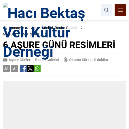
Anasayfa
Aşure Günleri
,
Resim Galerisi
6.AŞURE GÜNÜ RESİMLERİ
6.AŞURE GÜNÜ RESİMLERİ
Aşure Günleri
-
Resim Galerisi
Okuma Süresi: 0 dakika
A
+
A
-