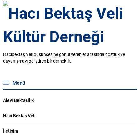
VE MUHARREM ETKİNLİĞİ
11.HALK OZANLARI ETKİNLİĞİ
GÖRSELLERİ
Alevi Bektaşi Toplumunun
Matem ayı ve Muharrem Orucu
31
19 Temmuz 2023 tarihinde
başlayacaktır ve On Muharrem
247
Aşure Günü 28 Temmuz 2023
tarihidir. Bu tarihten sonra
Aşureler pişirilip dağıtılabilir. Hacı
Bektaş Veli Kültür Derneği olarak
29 Temmuz 2023 Tarihinde
Saat:13:00’da Hacı Bektaş Veli
Kültür Merkezinde Muharrem
Etkinliği Ve Saat:15.00’da...
Hacıbektaş Veli düşüncesine gönül verenler arasında dostluk ve
dayanışmayı geliştiren bir dernektir.
Menü