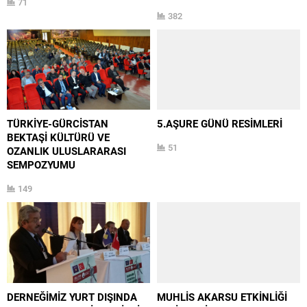
71
382
TÜRKİYE-GÜRCİSTAN
5.AŞURE GÜNÜ RESİMLERİ
BEKTAŞİ KÜLTÜRÜ VE
51
OZANLIK ULUSLARARASI
SEMPOZYUMU
149
DERNEĞİMİZ YURT DIŞINDA
MUHLİS AKARSU ETKİNLİĞİ