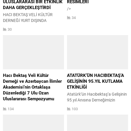
ULUSLARARASI BİR ETKİNLİK
RESİMLERİ
DAHA GERÇEKLEŞTİRDİ
/>
HACI BEKTAŞ VELİ KÜLTÜR
34
DERNEĞİ YURT DIŞINDA
ULUSLARARASI BİR ETKİNLİK
30
DAHA GERÇEKLEŞTİRDİ 12-19
Ekim 2015 tarihleri arasında
derneğimiz “BALKANLARDA
BEKTAŞİLİK VE BEKTAŞİ
EDEBİYATI” konulu sempozyumu
Kosova’nın Prizren şehrinde
gerçekleştirmiştir. 2 gün süren
sempozyumda akademisyen ve
Hacı Bektaş Veli Kültür
ATATÜRK’ÜN HACIBEKTAŞ’A
araştırmacılar bildirileri ile
Derneği ve Azerbaycan İlimler
GELİŞİNİN 95.YIL KUTLAMA
katılımcıları aydınlatmışlardır
Akademisi’nin Ortaklaşa
ETKİNLİĞİ
Türkiye, Makedonya, Arnavutluk,
Düzenlediği 7 Ulu Ozan
Atatürk’ün Hacıbektaş’a Gelişinin
Bulgaristan ve Kosova’dan 25
Uluslararası Sempozyumu
95.yıl Anısına Derneğimizin
akademisyen ve araştırmacının...
width=”620″ height=”800″ />
düzenlemiş olduğu Atatürk
134
103
Giysileri Defilesi ve (TUBİL) Halk
Oyunları Gösterisi Halkımızın
katılımı ile Hacı Bektaş Veli Kültür
Merkezinde Gerçekleşmiştir.