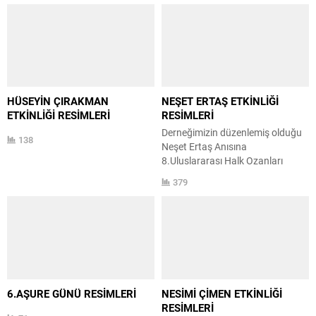
BAŞLIĞIYLA GERÇEKLEŞTİRDİK
21-22 Haziran 2025 tarihleri
arasında düzenlediğimiz
‘Anadolu’da Ozanlık Geleneği’
15.Uluslararası Halk Ozanları
Hacıbektaş Buluşması
Etkinliğimizi tamamladık
HÜSEYİN ÇIRAKMAN
NEŞET ERTAŞ ETKİNLİĞİ
etkinliğimiz iki bölümden
ETKİNLİĞİ RESİMLERİ
RESİMLERİ
oluşmuştur. 1.bölüm gündüz
Derneğimizin düzenlemiş olduğu
programı 3 oturumluk
138
Neşet Ertaş Anısına
sempozyum
8.Uluslararası Halk Ozanları
2. Bölüm gece programı halk
Hacıbektaş Buluşması
konseri Gündüz programımız
379
etkinliğimizi gerçekleştirmiş
saat 12.30 da sunucumuz
bulunmaktayız. Projemizde emeği
Ceren...
geçen ve katılım sağlayan tüm
konuk ve Hacıbektaş halkına
teşekkür ederiz.
6.AŞURE GÜNÜ RESİMLERİ
NESİMİ ÇİMEN ETKİNLİĞİ
RESİMLERİ