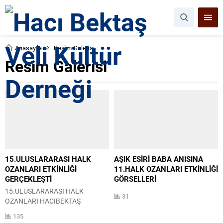
Anasayfa
Resim Galerisi
Resim Galerisi
15.ULUSLARARASI HALK
AŞIK ESİRİ BABA ANISINA
OZANLARI ETKİNLİĞİ
11.HALK OZANLARI ETKİNLİĞİ
GERÇEKLEŞTİ
GÖRSELLERİ
15.ULUSLARARASI HALK
31
OZANLARI HACIBEKTAŞ
BULUŞMASINI ‘ANADOLU’DA
135
OZANLIK GELENEGİ’ KONU