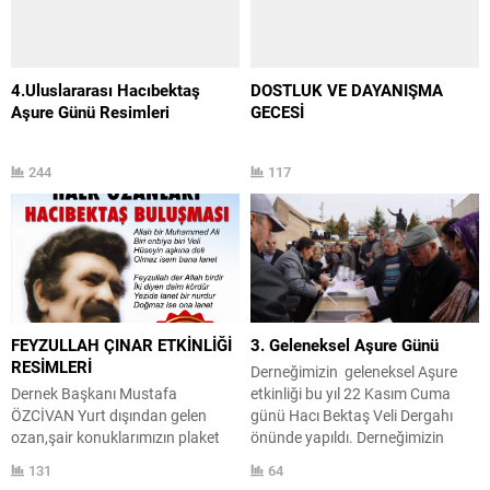
Nevşehir Vali Yardımcıları
Nurettin Ateş,Vural
Demirtaş,Nevşehir Hacı Bektaş
Veli Üniversitesi Rektörü
4.Uluslararası Hacıbektaş
DOSTLUK VE DAYANIŞMA
Prof.Dr.Filiz Kılıç,Hacıbektaş
Aşure Günü Resimleri
GECESİ
Kaymakamı Ahmet İhsan
Çiğil,Hacıbektaş Güzel Sanatlar
Fakültesi Dekan Vekili Yr.Doç.Anıl
244
117
Çelik,Sivil Toplum...
FEYZULLAH ÇINAR ETKİNLİĞİ
3. Geleneksel Aşure Günü
RESİMLERİ
Derneğimizin geleneksel Aşure
Dernek Başkanı Mustafa
etkinliği bu yıl 22 Kasım Cuma
ÖZCİVAN Yurt dışından gelen
günü Hacı Bektaş Veli Dergahı
ozan,şair konuklarımızın plaket
önünde yapıldı. Derneğimizin
töreni Feyzullah Çınar ve Ozanlık
üyeleri hanımların hazırladığı
131
64
geleneği konulu panelist
Aşuremiz tüm halkımıza dağıtıldı.