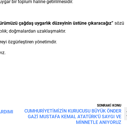
ar bir toplum haline getirilmesidir.
ltürümüzü çağdaş uygarlık düzeyinin üstüne çıkaracağız”
sözü
ılcılık; doğmalardan uzaklaşmaktır.
eyi özgürleştiren yönetimdir.
ız.
SONRAKİ KONU
CUMHURİYETİMİZİN KURUCUSU BÜYÜK ÖNDER
ARDIMI
GAZİ MUSTAFA KEMAL ATATÜRK’Ü SAYGI VE
MİNNETLE ANIYORUZ