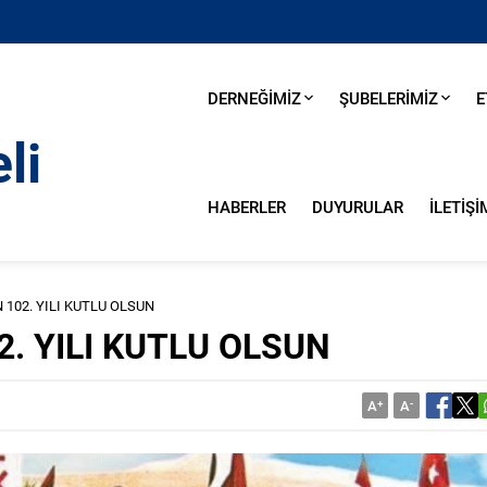
DERNEĞİMİZ
ŞUBELERİMİZ
E
HABERLER
DUYURULAR
İLETİŞİ
102. YILI KUTLU OLSUN
. YILI KUTLU OLSUN
A
+
A
-