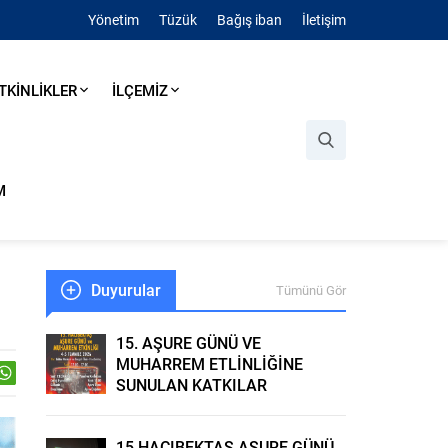
Yönetim
Tüzük
Bağış iban
İletişim
TKİNLİKLER
İLÇEMİZ
M
Duyurular
Tümünü Gör
15. AŞURE GÜNÜ VE
MUHARREM ETLİNLİĞİNE
SUNULAN KATKILAR
15.HACIBEKTAŞ AŞURE GÜNÜ