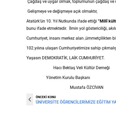
Çağdaş ve uygar olmak, toplumunun çağdaş ve uyg
Gelişmeye ve değişmeye açık olmaktır,
Atatürk’ün 10. Yıl Nutkunda ifade ettiği
“Millî kü
bunu ifade etmektedir. İlmin yol göstericiliği, ak
Cumhuriyet, insanı merkez alan ,ümmetçilikten bir
102.yılına ulaşan Cumhuriyetimize sahip çıkmalıy
Yaşasın DEMOKRATİK, LAİK CUMHURİYET.
Hacı Bektaş Veli Kültür Derneği
Yönetim Kurulu Başkanı
Mustafa ÖZCİVAN
ÖNCEKİ KONU
ÜNİVERSİTE ÖĞRENCİLERİMİZE EĞİTİM Y