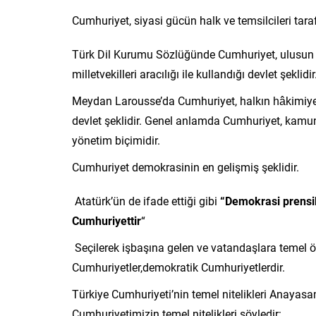
Cumhuriyet, siyasi gücün halk ve temsilcileri taraf
Türk Dil Kurumu Sözlüğünde Cumhuriyet, ulusun ege
milletvekilleri aracılığı ile kullandığı devlet şeklidir
Meydan Larousse’da Cumhuriyet, halkın hâkimiyeti
devlet şeklidir. Genel anlamda Cumhuriyet, kamunu
yönetim biçimidir.
Cumhuriyet demokrasinin en gelişmiş şeklidir.
Atatürk’ün de ifade ettiği gibi
“Demokrasi prensib
Cumhuriyettir
“
Seçilerek işbaşına gelen ve vatandaşlara temel öz
Cumhuriyetler,demokratik Cumhuriyetlerdir.
Türkiye Cumhuriyeti’nin temel nitelikleri Anayasa
Cumhuriyetimizin temel nitelikleri şöyledir: