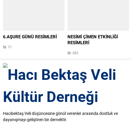
Ceren...
geçen ve katılım sağlayan tüm
konuk ve Hacıbektaş halkına
teşekkür ederiz.
6.AŞURE GÜNÜ RESİMLERİ
NESİMİ ÇİMEN ETKİNLİĞİ
RESİMLERİ
71
382
Hacıbektaş Veli düşüncesine gönül verenler arasında dostluk ve
dayanışmayı geliştiren bir dernektir.