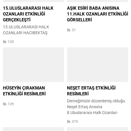
15.ULUSLARARASI HALK
AŞIK ESİRİ BABA ANISINA
OZANLARI ETKİNLİĞİ
11.HALK OZANLARI ETKİNLİĞİ
GERÇEKLEŞTİ
GÖRSELLERİ
15.ULUSLARARASI HALK
31
OZANLARI HACIBEKTAŞ
BULUŞMASINI ‘ANADOLU’DA
135
OZANLIK GELENEGİ’ KONU
BAŞLIĞIYLA GERÇEKLEŞTİRDİK
21-22 Haziran 2025 tarihleri
arasında düzenlediğimiz
‘Anadolu’da Ozanlık Geleneği’
15.Uluslararası Halk Ozanları
Hacıbektaş Buluşması
Etkinliğimizi tamamladık
HÜSEYİN ÇIRAKMAN
NEŞET ERTAŞ ETKİNLİĞİ
etkinliğimiz iki bölümden
ETKİNLİĞİ RESİMLERİ
RESİMLERİ
oluşmuştur. 1.bölüm gündüz
Derneğimizin düzenlemiş olduğu
programı 3 oturumluk
139
Neşet Ertaş Anısına
sempozyum
8.Uluslararası Halk Ozanları
2. Bölüm gece programı halk
Hacıbektaş Buluşması
konseri Gündüz programımız
379
etkinliğimizi gerçekleştirmiş
saat 12.30 da sunucumuz
bulunmaktayız. Projemizde emeği