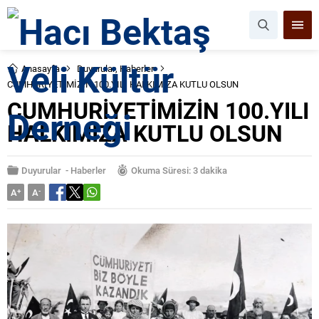
Anasayfa
Duyurular
,
Haberler
CUMHURİYETİMİZİN 100.YILI HALKIMIZA KUTLU OLSUN
CUMHURİYETİMİZİN 100.YILI
HALKIMIZA KUTLU OLSUN
Duyurular
-
Haberler
Okuma Süresi: 3 dakika
A
+
A
-