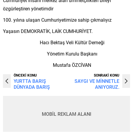
Cumhuriyet insanı merkez alan ümmetçilikten bireyi
özgürleştiren yönetimdir
yılına ulaşan Cumhuriyetimize sahip çıkmalıyız
Yaşasın DEMOKRATİK, LAİK CUMHURİYET.
Hacı Bektaş Veli Kültür Derneği
Yönetim Kurulu Başkanı
Mustafa ÖZCİVAN
ÖNCEKİ KONU
SONRAKİ KONU
YURTTA BARIŞ
SAYGI VE MİNNETLE
DÜNYADA BARIŞ
ANIYORUZ.
MOBİL REKLAM ALANI