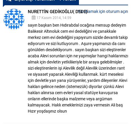
NURETTİN GEDİKOĞLU( DEDE)
Yanıtlamak için oturum açın
17 Kasım 2014, 14:59
sayın başkan ben Hıdırabdal ocağına mensup dedeyim
Balıkesir Altınoluk cem evi dedeliğini ve çanakkale
merkez cem evi dedeliğini yapıyırum sizide devamlı takip
ediyorum ve sizi kutluyorum . Aşure yapmanızı da canı
gönülden desdekliyorum . sayın başkan sizi eleştirenler
acaba Alevi sorunları için ne yapmışlar hangi haklarımızı
almak için devletin yetkiliieriyle bir araya gelebilmişler .
sizi eleştirenlerin işi Alevilik değil Alevilik üzerinden rant
ve siyaaset yaparak Aleviliği kullanmak. kürt meselesi
için devletle yan yana yürüyenler, yardım dileyenler Alevi
hakları gelince neden (istemezük) diyorlar çünkü Alevi
hakları alınırsa cem evleri yasal statüye kavuşursa
onların ellerinde başka malzeme veya argüman
kalmayacak. Hakk emeklerinizi zaya vermesin Ali baş
Hızır yoşdaşınız olsun