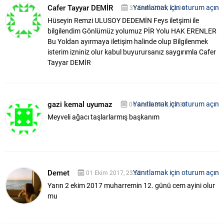
Cafer Tayyar DEMİR
Yanıtlamak için oturum açın
31 Ekim 2015, 22:04
Hüseyin Remzi ULUSOY DEDEMİN Feys iletşimi ile
bilgilendim Gönlümüz yolumuz PİR Yolu HAK ERENLER
Bu Yoldan ayırmaya iletişim halinde olup Bilgilenmek
isterim izniniz olur kabul buyurursanız saygırımla Cafer
Tayyar DEMİR
gazi kemal uyumaz
Yanıtlamak için oturum açın
06 Aralık 2015, 07:38
Meyveli ağacı taşlarlarmış başkanım
Demet
Yanıtlamak için oturum açın
01 Ekim 2017, 23:52
Yarın 2 ekim 2017 muharremin 12. günü cem ayini olur
mu